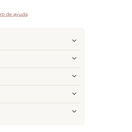
ro de ayuda
 guste y se adapte a tu estilo
e cumplan con estándares de
el vehículo que elegiste y tu
 durante la primera semana
o estimado de entrega de 30
) y la marca que más se ajuste a
mitado.