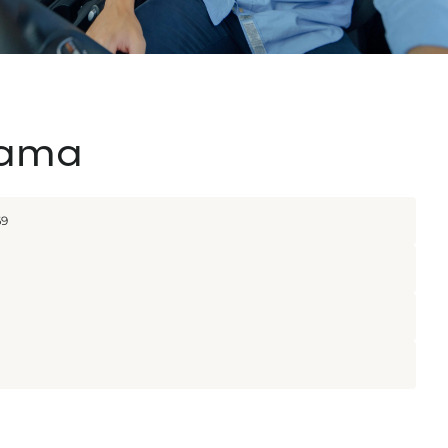
rama
69