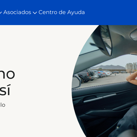
Asociados
Centro de Ayuda
no
sí
lo