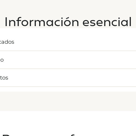
Información esencial
icados
io
tos