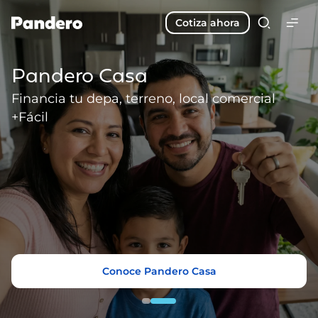
Cotiza ahora
Pandero Auto
Pandero Casa
Financia tu auto nuevo +Fácil
Financia tu depa, terreno, local comercial
+Fácil
Conoce Pandero Auto
Conoce Pandero Casa