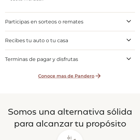
Participas en sorteos o remates
Recibes tu auto o tu casa
Terminas de pagar y disfrutas
Conoce mas de Pandero
Somos una alternativa sólida
para alcanzar tu propósito
En cada asamblea mensual tienes la posibilidad de
adjudicar tu auto o vivienda, ya sea participando en el
sorteo o adelantando cuotas para rematar y aumentar