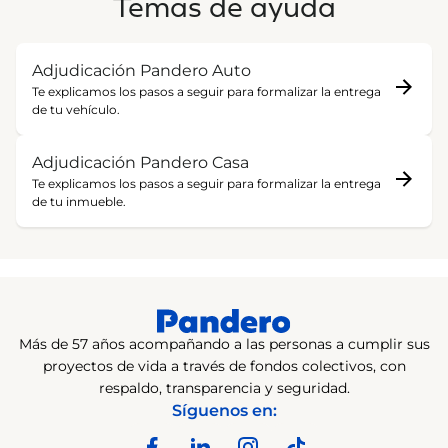
Temas de ayuda
la evaluación crediticia, elección del vehículo, firmas
estado actualizado de tu contrato.
en notaría, inscripción en Registros Públicos (RR.PP.),
A través de la llamada de tu Funcionario de
placas y la coordinación de entrega.
Servicios y Ventas, quien te contactará para
Adjudicación Pandero Auto
informarte y orientarte.
En Pandero Casa, el tiempo depende de la revisión de
Te explicamos los pasos a seguir para formalizar la entrega
Mediante la comunicación del equipo de
documentos, estudios y tasación, la orden de pedido,
de tu vehículo.
Asambleas, que también te notificará
la emisión de documentos, las firmas en notaría y la
oficialmente.
etapa final correspondiente.
Adjudicación Pandero Casa
Tu Funcionario de Servicios y Ventas te acompañará
Te explicamos los pasos a seguir para formalizar la entrega
en todo el proceso y te irá informando el avance hasta
de tu inmueble.
concretar la entrega.
Más de 57 años acompañando a las personas a cumplir sus
proyectos de vida a través de fondos colectivos, con
respaldo, transparencia y seguridad.
Síguenos en: