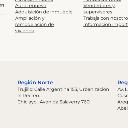
on
Auto renueva
Vendedores y
Adquisición de inmueble
supervisores
Ampliación y
Trabaja con nosotro
remodelación de
Información impor
vivienda
Región Norte
Reg
Trujillo: Calle Argentina 153, Urbanización
Av. 
el Recreo.
Cus
Chiclayo : Avenida Salaverry 760
Areq
Abel