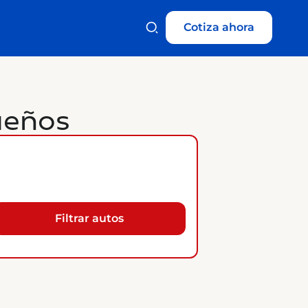
Cotiza ahora
ueños
Filtrar autos