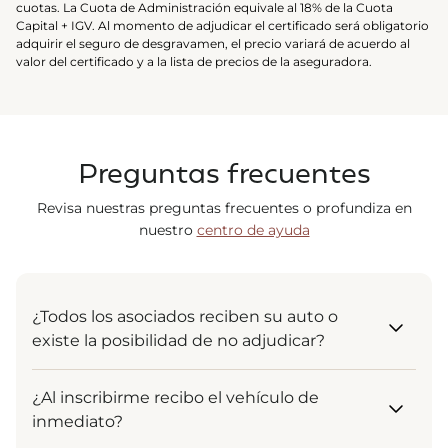
cuotas. La Cuota de Administración equivale al 18% de la Cuota
Capital + IGV. Al momento de adjudicar el certificado será obligatorio
adquirir el seguro de desgravamen, el precio variará de acuerdo al
valor del certificado y a la lista de precios de la aseguradora.
Preguntas frecuentes
Revisa nuestras preguntas frecuentes o profundiza en
nuestro
centro de ayuda
¿Todos los asociados reciben su auto o
existe la posibilidad de no adjudicar?
¡Por supuesto! El sistema está diseñado para que
¿Al inscribirme recibo el vehículo de
todos reciban su vehículo. La adjudicación es un
inmediato?
derecho garantizado para todos los asociados que
se mantienen al día en sus pagos. Ya sea al inicio,