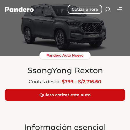
Cotiza ahora
Pandero Auto Nuevo
SsangYong Rexton
Cuotas desde
$799 – S/2,716.60
Quiero cotizar este auto
Información esencial