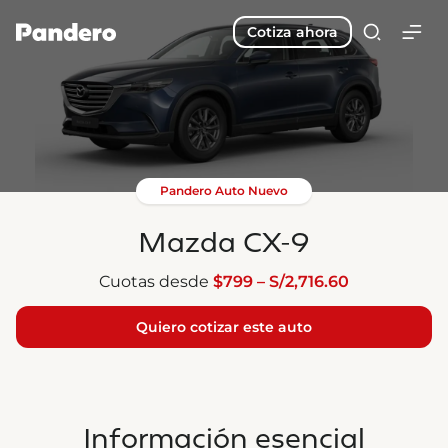
Cotiza ahora
Pandero Auto Nuevo
Mazda CX-9
Cuotas desde
$799 – S/2,716.60
Quiero cotizar este auto
Información esencial