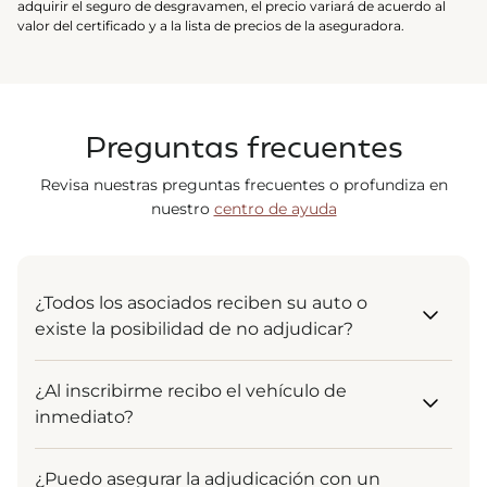
adquirir el seguro de desgravamen, el precio variará de acuerdo al
valor del certificado y a la lista de precios de la aseguradora.
Preguntas frecuentes
Revisa nuestras preguntas frecuentes o profundiza en
nuestro
centro de ayuda
¿Todos los asociados reciben su auto o
existe la posibilidad de no adjudicar?
¡Por supuesto! El sistema está diseñado para que
¿Al inscribirme recibo el vehículo de
todos reciban su vehículo. La adjudicación es un
inmediato?
derecho garantizado para todos los asociados que
se mantienen al día en sus pagos. Ya sea al inicio,
Tu inscripción es el punto de partida. Al ingresar,
al medio o al final del plazo, tu entrega está
¿Puedo asegurar la adjudicación con un
comienzas a formar parte de un grupo solidario