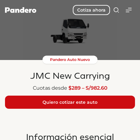
Cotiza ahora
Pandero Auto Nuevo
JMC New Carrying
Cuotas desde
$289 – S/982.60
Quiero cotizar este auto
Información esencial