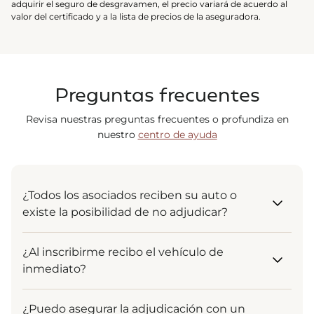
adquirir el seguro de desgravamen, el precio variará de acuerdo al
valor del certificado y a la lista de precios de la aseguradora.
Preguntas frecuentes
Revisa nuestras preguntas frecuentes o profundiza en
nuestro
centro de ayuda
¿Todos los asociados reciben su auto o
existe la posibilidad de no adjudicar?
¡Por supuesto! El sistema está diseñado para que
¿Al inscribirme recibo el vehículo de
todos reciban su vehículo. La adjudicación es un
inmediato?
derecho garantizado para todos los asociados que
se mantienen al día en sus pagos. Ya sea al inicio,
Tu inscripción es el punto de partida. Al ingresar,
al medio o al final del plazo, tu entrega está
¿Puedo asegurar la adjudicación con un
comienzas a formar parte de un grupo solidario