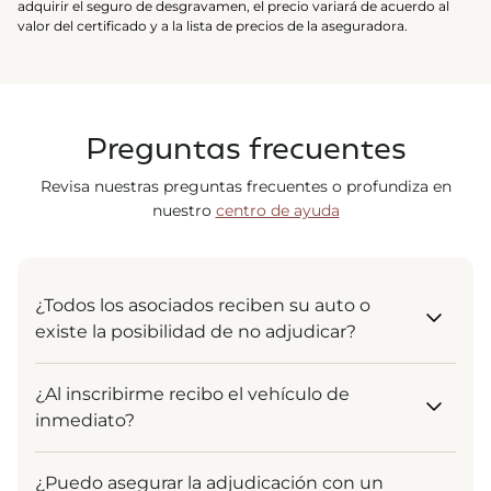
adquirir el seguro de desgravamen, el precio variará de acuerdo al
valor del certificado y a la lista de precios de la aseguradora.
Preguntas frecuentes
Revisa nuestras preguntas frecuentes o profundiza en
nuestro
centro de ayuda
¿Todos los asociados reciben su auto o
existe la posibilidad de no adjudicar?
¡Por supuesto! El sistema está diseñado para que
¿Al inscribirme recibo el vehículo de
todos reciban su vehículo. La adjudicación es un
inmediato?
derecho garantizado para todos los asociados que
se mantienen al día en sus pagos. Ya sea al inicio,
Tu inscripción es el punto de partida. Al ingresar,
al medio o al final del plazo, tu entrega está
¿Puedo asegurar la adjudicación con un
comienzas a formar parte de un grupo solidario