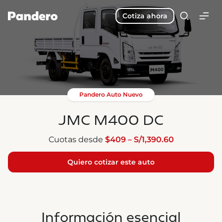
Cotiza ahora
Pandero Auto Nuevo
JMC M400 DC
Cuotas desde
$409 – S/1,390.60
Quiero cotizar este auto
Información esencial