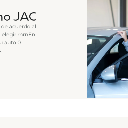
mo JAC
 de acuerdo al
 elegir.rnrnEn
u auto 0
.