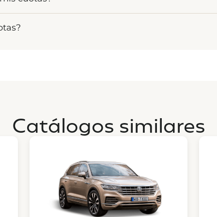
r un fondo colectivo, el compromiso de cada asociado es vi
proteger tu adjudicación y el fondo del grupo. El pago p
otas?
cionales por mora, los cuales se aplican según lo estipul
ectivo solidario, si se acumulan tres (3) cuotas consecut
ar nuestro simulador de cuotas. Esta herramienta te ayudar
e escenario, la devolución de tus aportes de Capital (su
nto aportar cada mes, permitiéndote planificar tu financ
inalizar el plazo del grupo o a través de los sorteos trime
 tu economía.
Catálogos similares