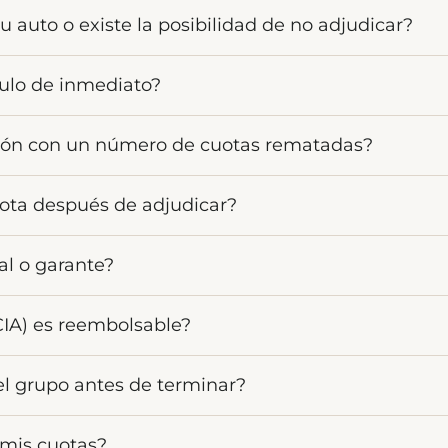
u auto o existe la posibilidad de no adjudicar?
diseñado para que todos reciban su vehículo. La adjudic
culo de inmediato?
antienen al día en sus pagos. Ya sea al inicio, al medio o 
rtida. Al ingresar, comienzas a formar parte de un grupo 
ción con un número de cuotas rematadas?
orteo o Remate). Si tu prioridad es la rapidez, puedes a
ñado para facilitar el trámite de entrega de forma direct
s el control de tu oferta. Aunque el resultado depende d
ota después de adjudicar?
sotros te brindamos estadísticas y referencias históric
amblea es una nueva oportunidad y tú decides cuándo y
a para brindarte cobertura total. Se incorporan concepto
al o garante?
el Seguro Vehicular, el Seguro de Desgravamen, el servicio
ado para que conduzcas tranquilo.
rsonalizada. Al momento de adjudicar, realizamos tu eva
(CIA) es reembolsable?
e tu capacidad de pago y garantice la salud financiera de
alente al 4% + IGV del valor del certificado de Pandero A
el grupo antes de terminar?
 conformación de tu grupo y tu ingreso al sistema. Al ser 
orma parte del fondo.
 vueltas. Si necesitas retirarte, existe un procedimiento
 mis cuotas?