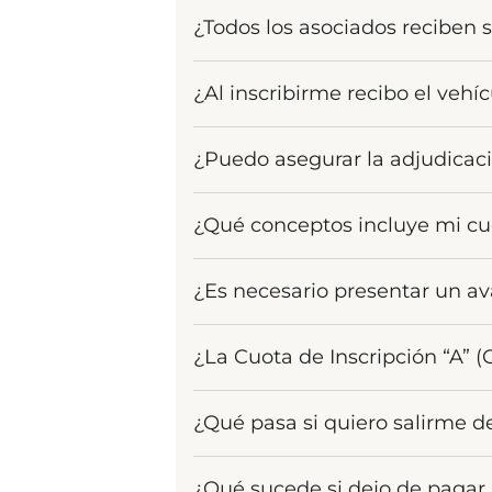
¿Todos los asociados reciben s
¡Por supuesto! El sistema está 
¿Al inscribirme recibo el vehí
para todos los asociados que se m
está asegurada.
Tu inscripción es el punto de pa
¿Puedo asegurar la adjudica
realiza mediante Adjudicación (S
por el programa Pandero Ya, dise
Más que un número exacto, tiene
¿Qué conceptos incluye mi cu
demás asociados de tu grupo, no
ganadora. Recuerda que cada as
Al adjudicar, tu cuota evolucion
¿Es necesario presentar un av
inversión y cumplir con la ley: 
inscripción registral. Todo pens
Evaluamos cada caso de forma pe
¿La Cuota de Inscripción “A” 
la mejor alternativa que respald
La CIA es un aporte único, equiv
¿Qué pasa si quiero salirme d
administrativos iniciales para la
y gestión desde el día uno, no f
Entendemos que la vida da muchas
¿Qué sucede si dejo de pagar