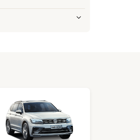
tal para el grupo.
untual te permite participar en
ado en tu contrato. Ten en
ivas sin pago, tu contrato se
á a elegir tu plan ideal de
jeto a las penalidades
iamiento vehicular con
strales para resueltos.