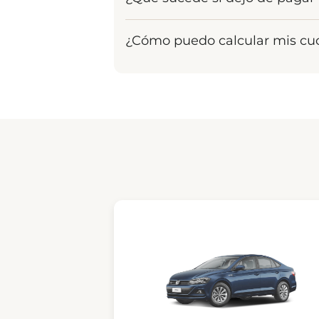
a otra persona interesada. Al se
Mantenerte al día es clave para 
¿Cómo puedo calcular mis cu
las Asambleas y evita cargos adi
cuenta que, al ser un sistema col
Es súper sencillo. Puedes utiliz
resuelve automáticamente. En es
forma inteligente y definir cuá
contractuales) se programará al f
tranquilidad y sin comprometer