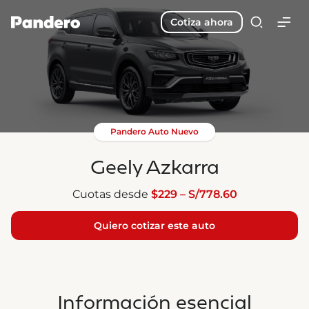
Cotiza ahora
Pandero Auto Nuevo
Geely Azkarra
Cuotas desde
$229 – S/778.60
Quiero cotizar este auto
Información esencial