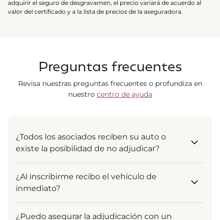
adquirir el seguro de desgravamen, el precio variará de acuerdo al
valor del certificado y a la lista de precios de la aseguradora.
Preguntas frecuentes
Revisa nuestras preguntas frecuentes o profundiza en
nuestro
centro de ayuda
¿Todos los asociados reciben su auto o
existe la posibilidad de no adjudicar?
¡Por supuesto! El sistema está diseñado para que
¿Al inscribirme recibo el vehículo de
todos reciban su vehículo. La adjudicación es un
inmediato?
derecho garantizado para todos los asociados que
se mantienen al día en sus pagos. Ya sea al inicio,
Tu inscripción es el punto de partida. Al ingresar,
al medio o al final del plazo, tu entrega está
¿Puedo asegurar la adjudicación con un
comienzas a formar parte de un grupo solidario