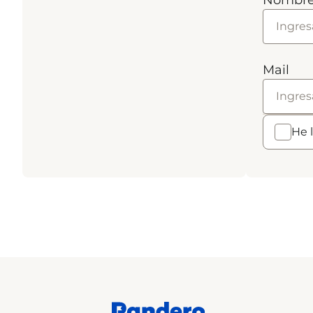
Nombr
Mail
He 