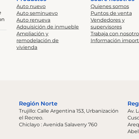
Auto nuevo
Quienes somos
e
Auto seminuevo
Puntos de venta
on
Auto renueva
Vendedores y
Adquisición de inmueble
supervisores
Ampliación y
Trabaja con nosotro
remodelación de
Información impor
vivienda
Región Norte
Reg
Trujillo: Calle Argentina 153, Urbanización
Av. 
el Recreo.
Cus
Chiclayo : Avenida Salaverry 760
Areq
Abel