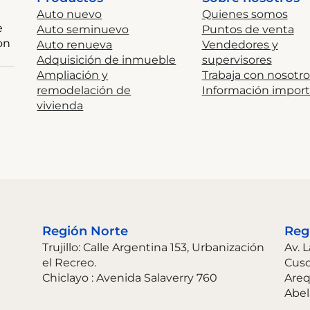
Auto nuevo
Quienes somos
e
Auto seminuevo
Puntos de venta
on
Auto renueva
Vendedores y
Adquisición de inmueble
supervisores
Ampliación y
Trabaja con nosotro
remodelación de
Información impor
vivienda
Región Norte
Reg
Trujillo: Calle Argentina 153, Urbanización
Av. 
el Recreo.
Cus
Chiclayo : Avenida Salaverry 760
Areq
Abel