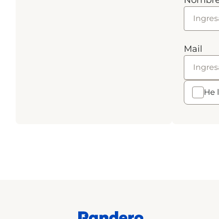
Nombr
Mail
He 