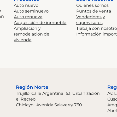
Auto nuevo
Quienes somos
e
Auto seminuevo
Puntos de venta
on
Auto renueva
Vendedores y
Adquisición de inmueble
supervisores
Ampliación y
Trabaja con nosotro
remodelación de
Información impor
vivienda
Región Norte
Reg
Trujillo: Calle Argentina 153, Urbanización
Av. 
el Recreo.
Cus
Chiclayo : Avenida Salaverry 760
Areq
Abel