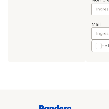
Nombr
Mail
He 